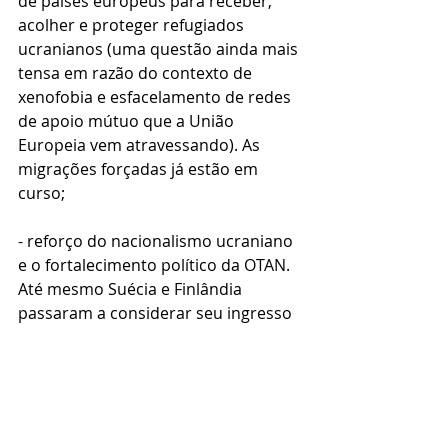
de países europeus para receber, 
acolher e proteger refugiados 
ucranianos (uma questão ainda mais 
tensa em razão do contexto de 
xenofobia e esfacelamento de redes 
de apoio mútuo que a União 
Europeia vem atravessando). As 
migrações forçadas já estão em 
curso; 
- reforço do nacionalismo ucraniano 
e o fortalecimento político da OTAN. 
Até mesmo Suécia e Finlândia 
passaram a considerar seu ingresso 
na entidade. Novos atores podem 
ingressar ou mudar de estratégia no 
tabuleiro geopolítico atual;
- aceleração do processo de 