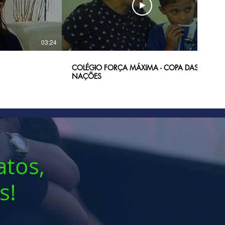
03:24
01:00
COLÉGIO FORÇA MÁXIMA - COPA DAS
NAÇÕES
atos,
s!