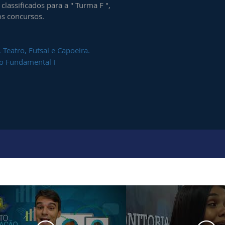
lassificados para a " Turma F ",
os concursos.
 Teatro, Futsal e Capoeira.
 o Fundamental I