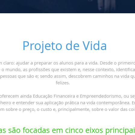
Projeto de Vida
m claro: ajudar a preparar os alunos para a vida. Desde o primei
e o mundo, as profissões que existem e, nesse contexto, identifi
 pessoas que são e; sendo assim, descobrem caminhos na vida 
felizes.
a oferecem ainda Educação Financeira e Empreendedorismo, ou se
heiro e entender sua aplicação prática na vida contemporânea. 
 sobre o preço, o custo e, principalmente, sobre o valor das coi
as são focadas
em cinco eixos principai