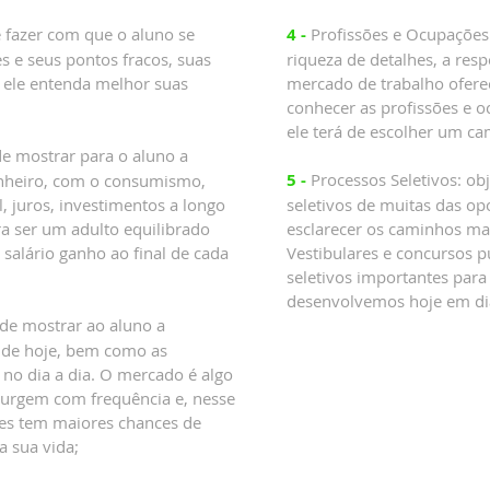
 fazer com que o aluno se
4 -
Profissões e Ocupações:
s e seus pontos fracos, suas
riqueza de detalhes, a res
 ele entenda melhor suas
mercado de trabalho ofere
conhecer as profissões e 
ele terá de escolher um cam
de mostrar para o aluno a
5 -
Processos Seletivos: ob
inheiro, com o consumismo,
l, juros, investimentos a longo
seletivos de muitas das op
ra ser um adulto equilibrado
esclarecer os caminhos ma
salário ganho ao final de cada
Vestibulares e concursos 
seletivos importantes para
desenvolvemos hoje em di
 de mostrar ao aluno a
 de hoje, bem como as
no dia a dia. O mercado é algo
surgem com frequência e, nesse
es tem maiores chances de
a sua vida;