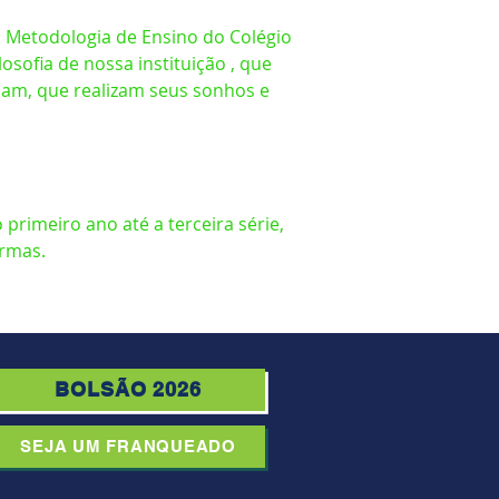
a Metodologia de Ensino do Colégio
osofia de nossa instituição , que
ham, que realizam seus sonhos e
primeiro ano até a terceira série,
urmas.
BOLSÃO 2026
SEJA UM FRANQUEADO