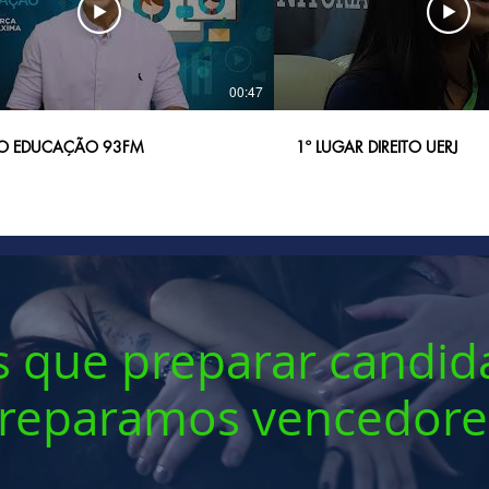
00:47
O EDUCAÇÃO 93FM
1º LUGAR DIREITO UERJ
 que preparar candid
reparamos vencedore