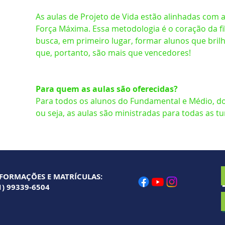
As aulas de Projeto de Vida estão alinhadas com 
Força Máxima. Essa metodologia é o coração da fil
busca, em primeiro lugar, formar alunos que bril
que, portanto, são mais que vencedores!
Para quem as aulas são oferecidas?
Para todos os alunos do Fundamental e Médio, do 
ou seja, as aulas são ministradas para todas as t
FORMAÇÕES E MATRÍCULAS:
1) 99339-6504