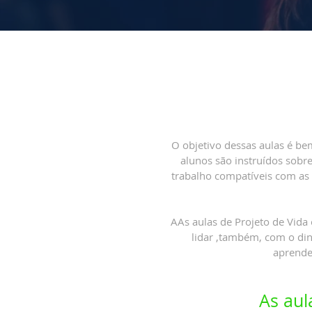
O objetivo dessas aulas é be
alunos são instruídos sobr
trabalho compatíveis com as
AAs aulas de Projeto de Vid
lidar ,também, com o din
aprendem
As aul