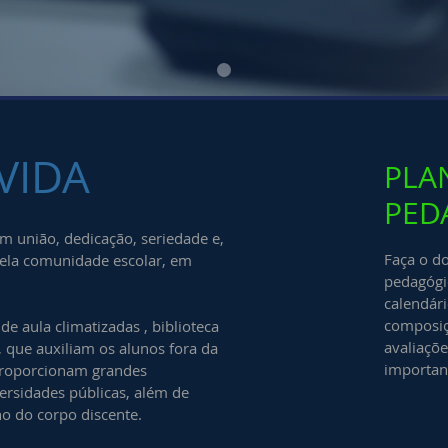
VIDA
PLA
PED
m união, dedicação, seriedade e,
Faça o d
pela comunidade escolar, em
pedagógi
calendári
composiç
e aula climatizadas , biblioteca
avaliaçõ
, que auxiliam os alunos fora da
important
 proporcionam grandes
ersidades públicas, além de
o do corpo discente.