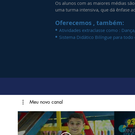
Os alunos com as maiores médias são c
uma turma intensiva, que dá ênfase a
Oferecemos , também:
•
Atividades extraclasse como : Dança,
•
Sistema Didático Bilíngue para todo
Meu novo canal